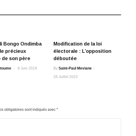
li Bongo Ondimba
Modification de la loi
 le précieux
électorale : L’opposition
» de son père
déboutée
outoume
8 Juin 2019
By
Saint-Paul Meviane
28 Juillet 2023
s obligatoires sont indiqués avec
*