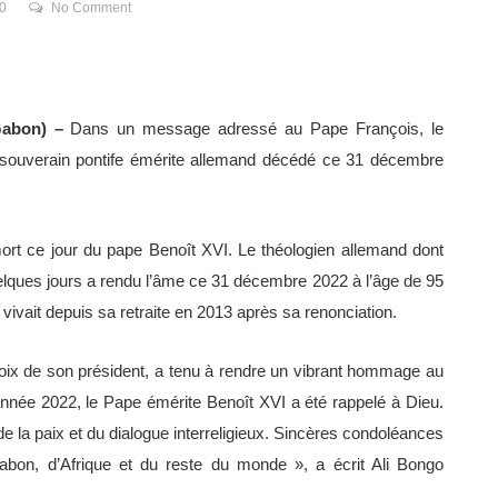
0
No Comment
Gabon) –
Dans un message adressé au Pape François, le
souverain pontife émérite allemand décédé ce 31 décembre
mort ce jour du pape Benoît XVI. Le théologien allemand dont
uelques jours a rendu l’âme ce 31 décembre 2022 à l’âge de 95
l vivait depuis sa retraite en 2013 après sa renonciation.
voix de son président, a tenu à rendre un vibrant hommage au
l’année 2022, le Pape émérite Benoît XVI a été rappelé à Dieu.
de la paix et du dialogue interreligieux. Sincères condoléances
bon, d’Afrique et du reste du monde », a écrit Ali Bongo