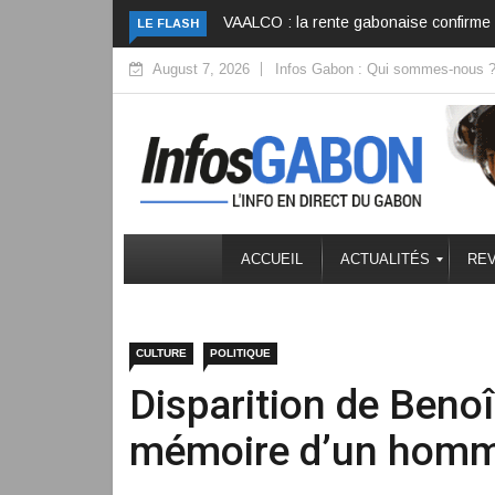
VAALCO : la rente gabonaise confirme sa
LE FLASH
August 7, 2026
Infos Gabon : Qui sommes-nous 
ACCUEIL
ACTUALITÉS
REV
CULTURE
POLITIQUE
Disparition de Benoî
mémoire d’un homme