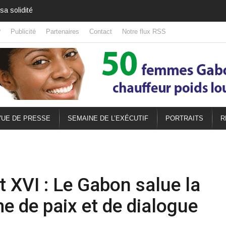
 solidité
Gabon : La bataille logistique des grands projets
?
Publicité
Partenaires
Contact
Notre flux RSS
UE DE PRESSE
SEMAINE DE L’EXÉCUTIF
PORTRAITS
R
t XVI : Le Gabon salue la
 de paix et de dialogue