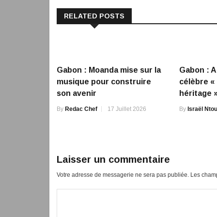
RELATED POSTS
Gabon : Moanda mise sur la
Gabon : A
musique pour construire
célèbre «
son avenir
héritage 
By
Redac Chef
17 Juillet 2026
By
Israël Nt
Laisser un commentaire
Votre adresse de messagerie ne sera pas publiée.
Les champ