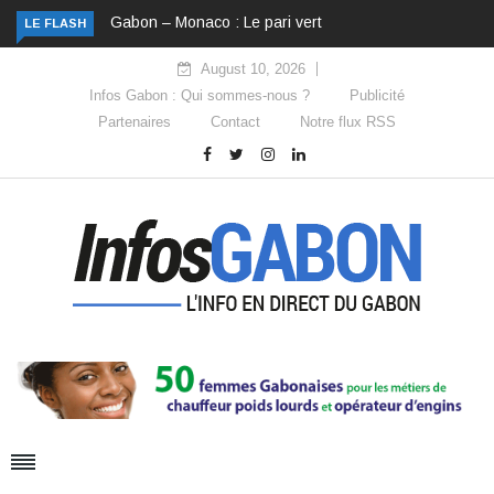
Gabon – Monaco : Le pari vert
LE FLASH
August 10, 2026
Infos Gabon : Qui sommes-nous ?
Publicité
Partenaires
Contact
Notre flux RSS