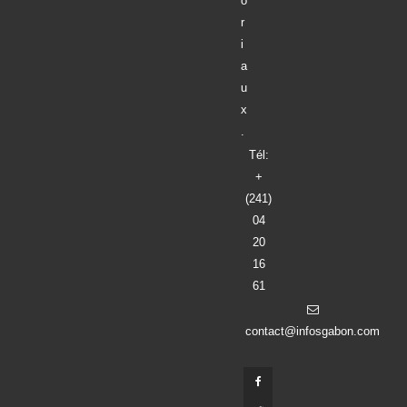
o
r
i
a
u
x
.
Tél:
+
(241)
04
20
16
61
contact@infosgabon.com