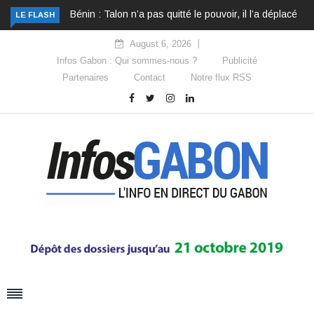
Bénin : Talon n’a pas quitté le pouvoir, il l’a déplacé
LE FLASH
August 6, 2026
Infos Gabon : Qui sommes-nous ?
Publicité
Partenaires
Contact
Notre flux RSS