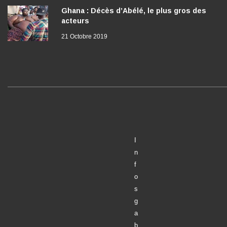
Ghana : Décès d’Abélé, le plus gros des
acteurs
21 Octobre 2019
I
n
f
o
s
g
a
b