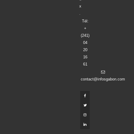
x
.
Tél:
+
(241)
04
20
16
61
contact@infosgabon.com