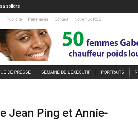
ds projets
?
Publicité
Partenaires
Contact
Notre flux RSS
UE DE PRESSE
SEMAINE DE L’EXÉCUTIF
PORTRAITS
R
re Jean Ping et Annie-