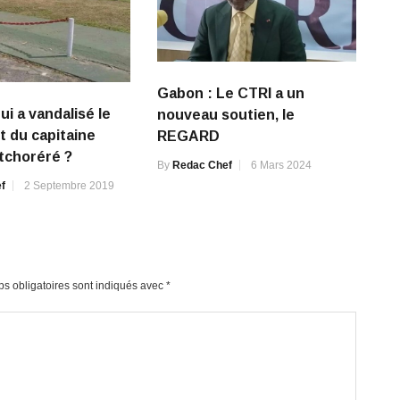
Gabon : Le CTRI a un
ui a vandalisé le
nouveau soutien, le
 du capitaine
REGARD
tchoréré ?
By
Redac Chef
6 Mars 2024
f
2 Septembre 2019
s obligatoires sont indiqués avec
*