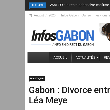
Gabon : La bataille logistique des gran
LE FLASH
August 7, 2026
Infos Gabon : Qui sommes-nous 
ACCUEIL
ACTUALITÉS
REV
POLITIQUE
Gabon : Divorce ent
Léa Meye