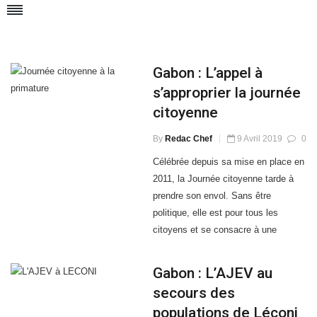
Gabon : L’appel à
s’approprier la journée
citoyenne
By
Redac Chef
9 Avril 2019
0
Célébrée depuis sa mise en place en
2011, la Journée citoyenne tarde à
prendre son envol. Sans être
politique, elle est pour tous les
citoyens et se consacre à une
oeuvre commune. Le Premier
ministre évoque ce sujet en
Gabon : L’AJEV au
exhortant ses compatriotes à
secours des
s'approprier le concept.
populations de Léconi
By
Redac Chef
8 Avril 2019
0