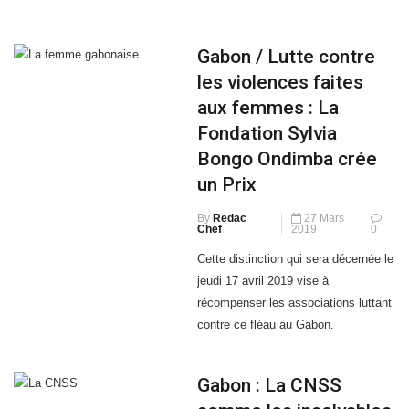
Gabon / Lutte contre
les violences faites
aux femmes : La
Fondation Sylvia
Bongo Ondimba crée
un Prix
By
Redac
27 Mars
Chef
2019
0
Cette distinction qui sera décernée le
jeudi 17 avril 2019 vise à
récompenser les associations luttant
contre ce fléau au Gabon.
Gabon : La CNSS
somme les insolvables
By
Redac
20 Mars