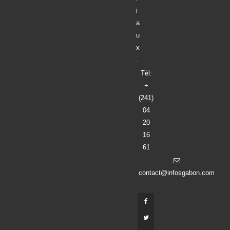
i
a
u
x
.
Tél:
+
(241)
04
20
16
61
contact@infosgabon.com