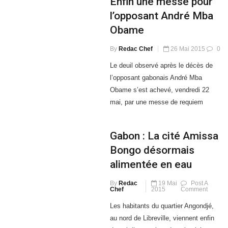
Enfin une messe pour
l’opposant André Mba
Obame
By
Redac Chef
26 Mai 2015
0
Le deuil observé après le décès de
l’opposant gabonais André Mba
Obame s’est achevé, vendredi 22
mai, par une messe de requiem
Gabon : La cité Amissa
Bongo désormais
alimentée en eau
By
Redac
19 Mai
Post A
Chef
2015
Comment
Les habitants du quartier Angondjé,
au nord de Libreville, viennent enfin