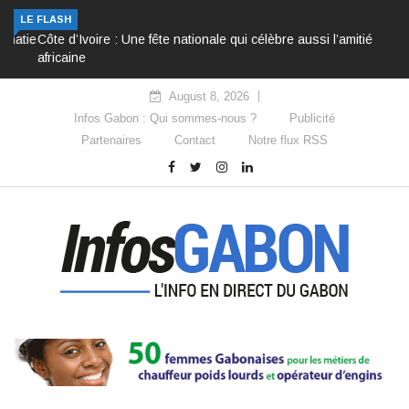
LE FLASH
Côte d’Ivoire : Une fête nationale qui célèbre aussi l’amitié
africaine
August 8, 2026
Infos Gabon : Qui sommes-nous ?
Publicité
Partenaires
Contact
Notre flux RSS