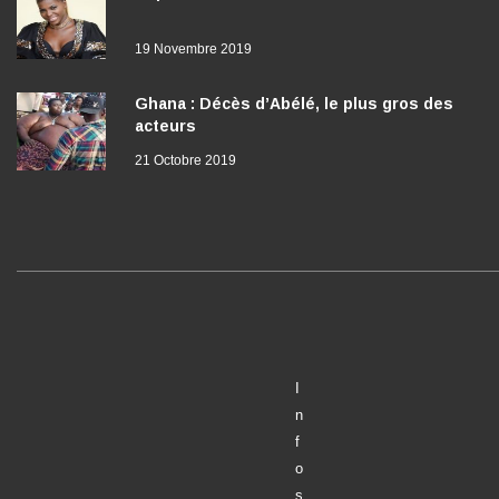
19 Novembre 2019
Ghana : Décès d’Abélé, le plus gros des
acteurs
21 Octobre 2019
I
n
f
o
s