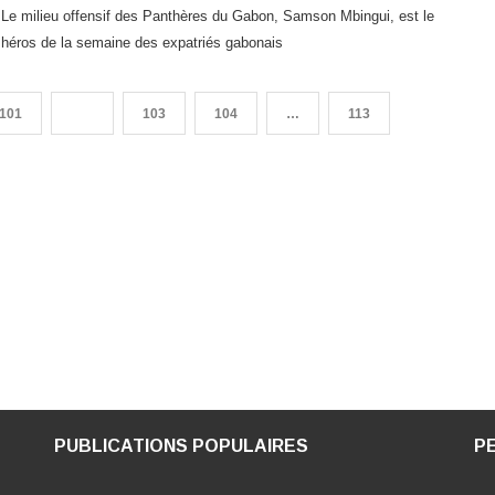
Le milieu offensif des Panthères du Gabon, Samson Mbingui, est le
héros de la semaine des expatriés gabonais
101
102
103
104
…
113
PUBLICATIONS POPULAIRES
P