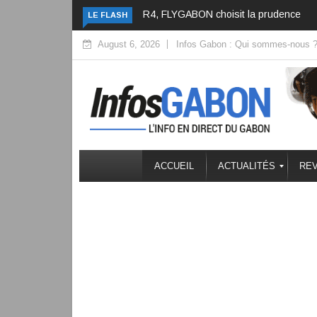
R4, FLYGABON choisit la prudence
LE FLASH
August 6, 2026
Infos Gabon : Qui sommes-nous 
ACCUEIL
ACTUALITÉS
REV