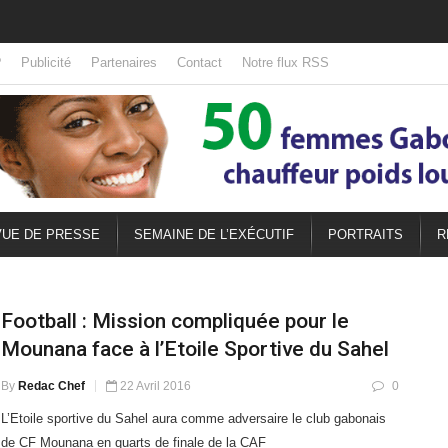
?
Publicité
Partenaires
Contact
Notre flux RSS
UE DE PRESSE
SEMAINE DE L’EXÉCUTIF
PORTRAITS
R
Football : Mission compliquée pour le
Mounana face à l’Etoile Sportive du Sahel
By
Redac Chef
22 Avril 2016
0
L’Etoile sportive du Sahel aura comme adversaire le club gabonais
de CF Mounana en quarts de finale de la CAF