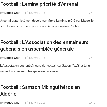
Football : Lemina priorité d’Arsenal
By
Redac Chef
18 Avril 2016
0
Arsenal aurait jeté son dévolu sur Mario Lemina, prêté par Marseille
à la Juventus de Turin pour une saison par option d’achat
Football : L’Association des entraîneurs
gabonais en assemblée générale
By
Redac Chef
18 Avril 2016
0
L’Association des entraîneurs de football du Gabon (AEG) a tenu
samedi son assemblée générale ordinaire
Football : Samson Mbingui héros en
Algérie
By
Redac Chef
18 Avril 2016
0