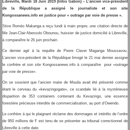
Libreville, Mardi 18 Juin 2019 (Infos Gabon) – L’ancien vice-président
de la République a assigné le journaliste et son site
Kongossanews.info en justice pour « outrage par voie de presse ».
Stive Roméo Makanga a reçu lundi à main propre, une citation directe de
Me Jean-Clair Abessolo Obounou, huissier de justice domicilié à Libreville,
à comparaître le 26 juin prochain.
Ce dernier agit à la requête de Pierre Claver Maganga Moussavou.
L’ancien vice-président de la République limogé le 21 mai dernier assigne
le confrère et son site Kongossanews.info à comparaître pour «outrage
par voie de presse».
On se souvient que l’ancien maire de Mouila avait été présenté comme
étant le cerveau du «kevazingogate», ce scandale lié à la mystérieuse
disparition de 353 containers contenant du Kevazingo, une essence
forestière précieuse interdite de commercialisation, au port d’Owendo.
Le confrère à qui le plaignant réclame des dommages et intérêts de l’ordre
de 950 millions de F est tenu de se présenter au tribunal correctionnel de
Libreville à cette date.