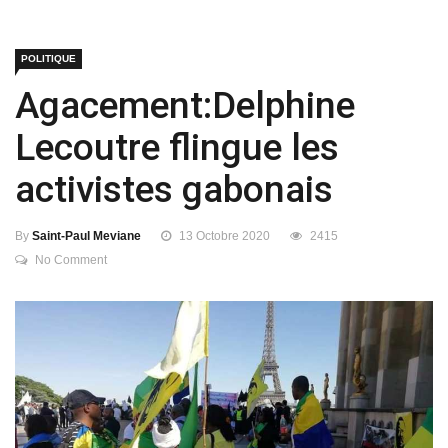
POLITIQUE
Agacement:Delphine
Lecoutre flingue les
activistes gabonais
By
Saint-Paul Meviane
13 Octobre 2020
2415
No Comment