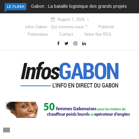
Gabon : La bataille logistique des grands projets
LE FLASH
August 7, 2026
Infos Gabon : Qui sommes-nous ?
Publicité
Partenaires
Contact
Notre flux RSS