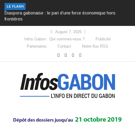
LE FLASH
Diaspora gabonaise : le pari d’une force économique hors
frontières
August 7, 2026
Infos Gabon : Qui sommes-nous ?
Publicité
Partenaires
Contact
Notre flux RSS