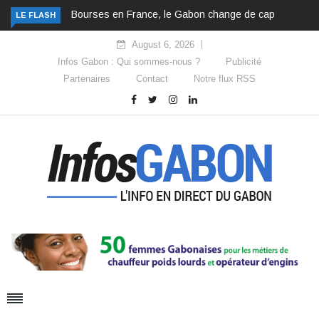
Bourses en France, le Gabon change de cap
LE FLASH
August 6, 2026
Infos Gabon : Qui sommes-nous ?
Publicité
Partenaires
Contact
Notre flux RSS