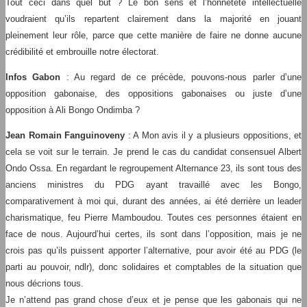
Tout ceci dans quel but ? Le bon sens et l’honnêteté intellectuelle
voudraient qu’ils repartent clairement dans la majorité en jouant
pleinement leur rôle, parce que cette manière de faire ne donne aucune
crédibilité et embrouille notre électorat.
Infos Gabon
: Au regard de ce précède, pouvons-nous parler d’une
opposition gabonaise, des oppositions gabonaises ou juste d’une
opposition à Ali Bongo Ondimba ?
Jean Romain Fanguinoveny
: A Mon avis il y a plusieurs oppositions, et
cela se voit sur le terrain. Je prend le cas du candidat consensuel Albert
Ondo Ossa. En regardant le regroupement Alternance 23, ils sont tous des
anciens ministres du PDG ayant travaillé avec les Bongo,
comparativement à moi qui, durant des années, ai été derrière un leader
charismatique, feu Pierre Mamboudou. Toutes ces personnes étaient en
face de nous. Aujourd’hui certes, ils sont dans l’opposition, mais je ne
crois pas qu’ils puissent apporter l’alternative, pour avoir été au PDG (le
parti au pouvoir, ndlr), donc solidaires et comptables de la situation que
nous décrions tous.
Je n’attend pas grand chose d’eux et je pense que les gabonais qui ne