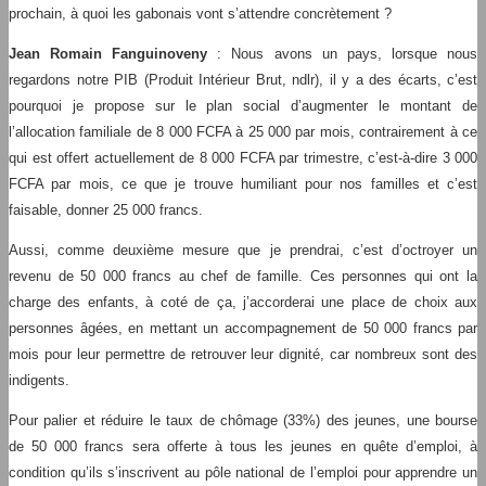
prochain, à quoi les gabonais vont s’attendre concrètement ?
Jean Romain Fanguinoveny
: Nous avons un pays, lorsque nous
regardons notre PIB (Produit Intérieur Brut, ndlr), il y a des écarts, c’est
pourquoi je propose sur le plan social d’augmenter le montant de
l’allocation familiale de 8 000 FCFA à 25 000 par mois, contrairement à ce
qui est offert actuellement de 8 000 FCFA par trimestre, c’est-à-dire 3 000
FCFA par mois, ce que je trouve humiliant pour nos familles et c’est
faisable, donner 25 000 francs.
Aussi, comme deuxième mesure que je prendrai, c’est d’octroyer un
revenu de 50 000 francs au chef de famille. Ces personnes qui ont la
charge des enfants, à coté de ça, j’accorderai une place de choix aux
personnes âgées, en mettant un accompagnement de 50 000 francs par
mois pour leur permettre de retrouver leur dignité, car nombreux sont des
indigents.
Pour palier et réduire le taux de chômage (33%) des jeunes, une bourse
de 50 000 francs sera offerte à tous les jeunes en quête d’emploi, à
condition qu’ils s’inscrivent au pôle national de l’emploi pour apprendre un