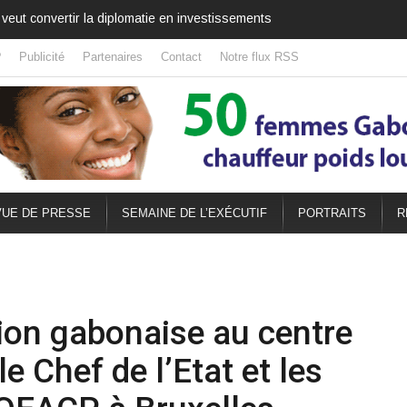
fête nationale qui célèbre aussi l’amitié africaine
?
Publicité
Partenaires
Contact
Notre flux RSS
UE DE PRESSE
SEMAINE DE L’EXÉCUTIF
PORTRAITS
R
tion gabonaise au centre
e Chef de l’Etat et les