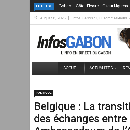
ema veut convertir la diplomatie en investissements
Côte d’Ivoire : Une 
LE FLASH
August 8, 2026
Infos Gabon : Qui sommes-nous 
ACCUEIL
ACTUALITÉS
REV
POLITIQUE
Belgique : La transi
des échanges entre l