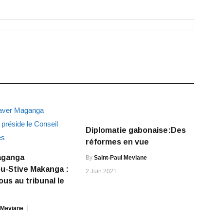
Diplomatie gabonaise:Des
réformes en vue
aganga
By
Saint-Paul Meviane
u-Stive Makanga :
2 Juin 2021
us au tribunal le
 Meviane