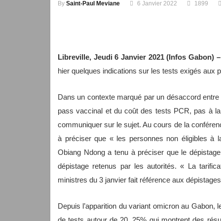
By
Saint-Paul Meviane
6 Janvier 2022
1899
Libreville, Jeudi 6 Janvier 2021 (Infos Gabon) 
hier quelques indications sur les tests exigés aux 
Dans un contexte marqué par un désaccord entre le
pass vaccinal et du coût des tests PCR, pas à la
communiquer sur le sujet. Au cours de la conférence
à préciser que « les personnes non éligibles à l
Obiang Ndong a tenu à préciser que le dépistage 
dépistage retenus par les autorités. « La tarif
ministres du 3 janvier fait référence aux dépistages 
Depuis l’apparition du variant omicron au Gabon, l
de tests autour de 20, 25% qui montrent des résu