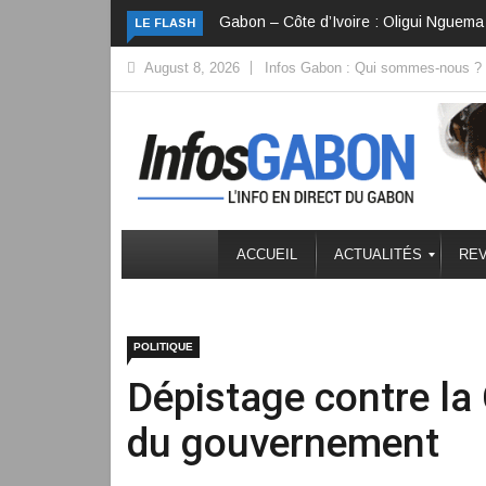
Gabon – Côte d’Ivoire : Oligui Nguema 
LE FLASH
August 8, 2026
Infos Gabon : Qui sommes-nous ?
ACCUEIL
ACTUALITÉS
REV
POLITIQUE
Dépistage contre la
du gouvernement