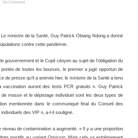
No Comment
–
Le ministre de la Santé, Guy Patrick Obiang Ndong a donné
populations contre cette pandémie.
 gouvernement et le Copil citoyen au sujet de l’obligation du
 portée de toutes les bourses, le premier a jugé opportun de
 de presse qu’il a animée hier, le ministre de la Santé a tenu
a vaccination auront des tests PCR gratuits ». Guy Patrick
de masse et le dépistage individuel sont les deux types de
ication mentionnée dans le communiqué final du Conseil des
individuels des VIP », a-t-il souligné.
e niveau de contamination a augmenté. « Il y a une proportion
ltats positifs au variant Omicron. Mais cela va extrêmement