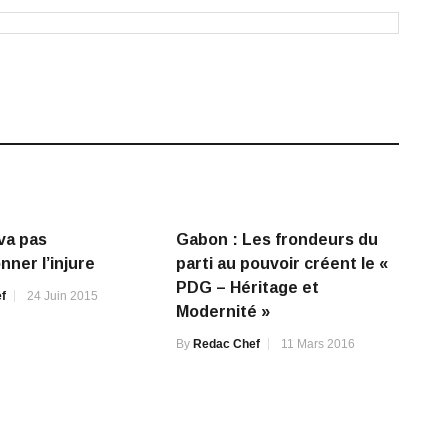
 va pas
Gabon : Les frondeurs du
nner l’injure
parti au pouvoir créent le «
PDG – Héritage et
f
24 Juin 2015
Modernité »
By
Redac Chef
11 Mars 2016