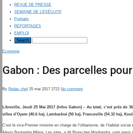
REVUE DE PRESSE
SEMAINE DE L’EXÉCUTIF
Portraits
REPORTAGES
EMPLOI
Economie
Gabon : Des parcelles pour
By
Redac chef
25 mai 2017
2721
No comment
Libreville, Jeudi 25 Mai 2017 (Infos Gabon) – Au total, c’est près de 36
villes d’Oyem (40.6 ha), Lambaréné (50 ha), Franceville (54.32 ha), Koul
C’est le vice-Premier ministre en charge de l’Urbanisme, de l’habitat social
Alexis Boutamba Mbina. Les sites, a dit Bruno ben Moubamba, vont servir po