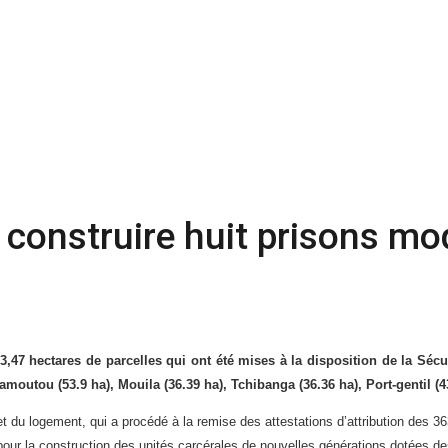
 construire huit prisons m
3,47 hectares de parcelles qui ont été mises à la disposition de la Sécuri
amoutou (53.9 ha), Mouila (36.39 ha), Tchibanga (36.36 ha), Port-gentil (4
 et du logement, qui a procédé à la remise des attestations d’attribution des 3
ur la construction des unités carcérales de nouvelles générations dotées des