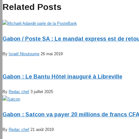
Related Posts
Gabon / Poste SA : Le mandat express est de retou
By
Israël Ntoutoume
26 mai 2019
Gabon : Le Bantu Hôtel inauguré à Libreville
By
Redac chef
3 juillet 2025
Gabon : Satcon va payer 20 millions de francs CFA
By
Redac chef
21 août 2019