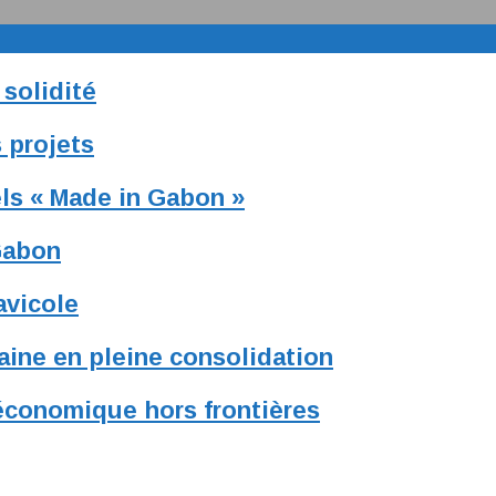
solidité
 projets
ls « Made in Gabon »
Gabon
avicole
caine en pleine consolidation
 économique hors frontières