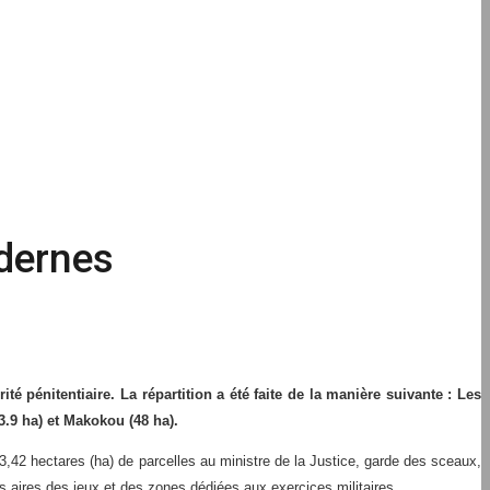
odernes
té pénitentiaire. La répartition a été faite de la manière suivante : Les
3.9 ha) et Makokou (48 ha).
63,42 hectares (ha) de parcelles au ministre de la Justice, garde des sceaux,
 aires des jeux et des zones dédiées aux exercices militaires.