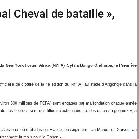
l Cheval de bataille »,
on du New York Forum Africa (NYFA), Sylvia Bongo Ondimba, la Première
fficielle de clôture de la 4e édition du NYFA, au stade d’Angondjé dans la
s (environ 300 millions de FCFA) sont engagés par ma fondation chaque année
e ces bourses sont des filles sélectionnées sur des critères rigoureux », a
avec brio leurs études en France, en Angleterre, au Maroc, en Suisse, au
estissement humain pour le Gabon ».