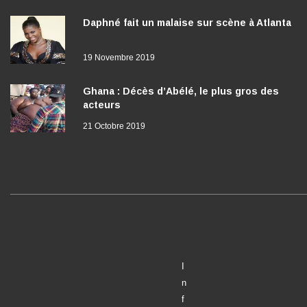
Daphné fait un malaise sur scène à Atlanta
19 Novembre 2019
Ghana : Décès d’Abélé, le plus gros des
acteurs
21 Octobre 2019
I
n
f