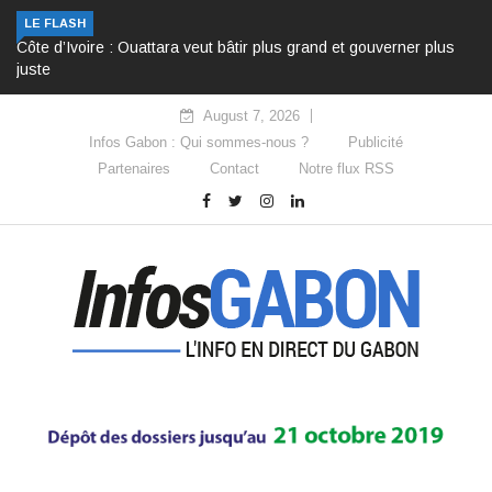
LE FLASH
Côte d’Ivoire : Ouattara veut bâtir plus grand et gouverner plus
juste
August 7, 2026
Infos Gabon : Qui sommes-nous ?
Publicité
Partenaires
Contact
Notre flux RSS