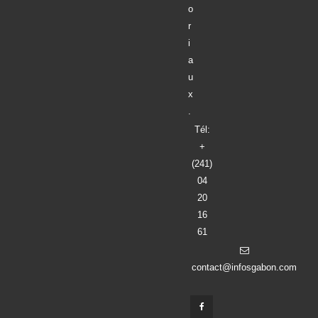
o
r
i
a
u
x
.
Tél:
+
(241)
04
20
16
61
contact@infosgabon.com