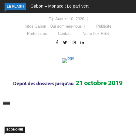
Gabon – Monaco : Le pari vert
LE FLASH
August 10, 2026
Infos Gabon : Qui sommes-nous ?
Publicité
Partenaires
Contact
Notre flux RSS
ECONOMIE