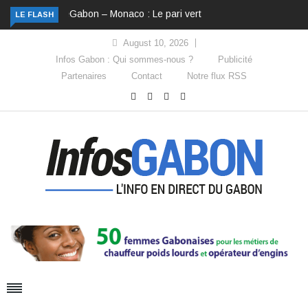
Gabon – Monaco : Le pari vert
LE FLASH
August 10, 2026
Infos Gabon : Qui sommes-nous ?
Publicité
Partenaires
Contact
Notre flux RSS