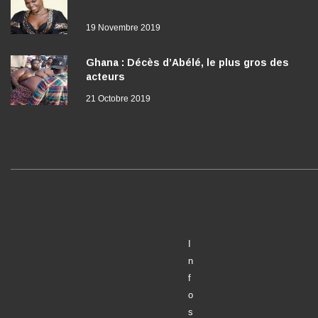
19 Novembre 2019
Ghana : Décès d’Abélé, le plus gros des
acteurs
21 Octobre 2019
I
n
f
o
s