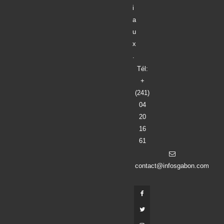
i
a
u
x
.
Tél:
+
(241)
04
20
16
61
contact@infosgabon.com