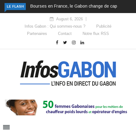
Bourses en France, le Gabon change de cap
LE FLASH
August 6, 2026
Infos Gabon : Qui sommes-nous ?
Publicité
Partenaires
Contact
Notre flux RSS