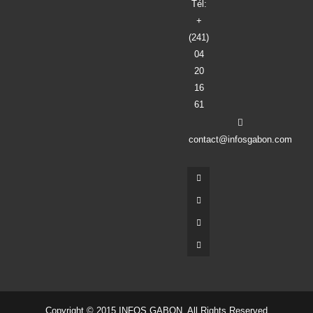
Tél:
+
(241)
04
20
16
61
contact@infosgabon.com
Copyright © 2015 INFOS GABON. All Rights Reserved