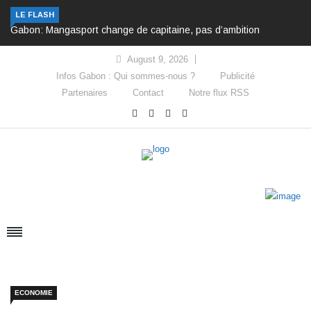
LE FLASH
Gabon: Mangasport change de capitaine, pas d’ambition
August 9, 2026
Infos Gabon : Qui sommes-nous ?
Publicité
Partenaires
Contact
Notre flux RSS
ECONOMIE