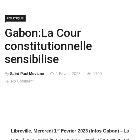
POLITIQUE
Gabon:La Cour
constitutionnelle
sensibilise
By
Saint-Paul Meviane
1 Février 2023
1709
No Comment
er
Libreville, Mercredi 1
Février 2023 (Infos Gabon) –
La
plus haute juridiction gabonaise vient d’organiser un