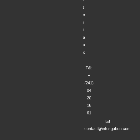
t
o
r
i
a
u
x
.
Tél:
+
(241)
04
20
16
61
contact@infosgabon.com