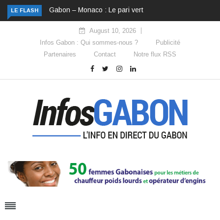
Gabon – Monaco : Le pari vert
LE FLASH
August 10, 2026
Infos Gabon : Qui sommes-nous ?
Publicité
Partenaires
Contact
Notre flux RSS