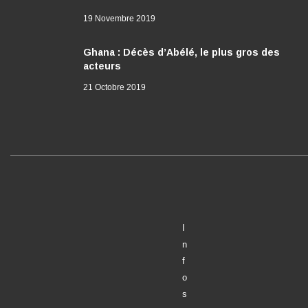
19 Novembre 2019
Ghana : Décès d’Abélé, le plus gros des
acteurs
21 Octobre 2019
I
n
f
o
s