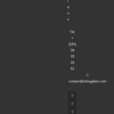
i
a
u
x
.
Tél:
+
(241)
04
20
16
61
contact@infosgabon.com