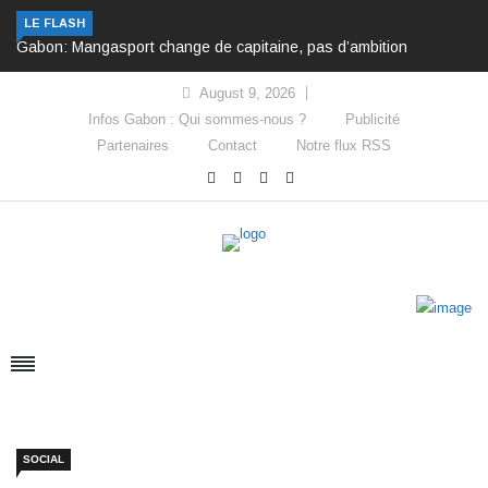
LE FLASH
Gabon: Mangasport change de capitaine, pas d’ambition
August 9, 2026
Infos Gabon : Qui sommes-nous ?
Publicité
Partenaires
Contact
Notre flux RSS
SOCIAL