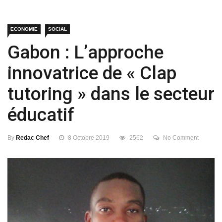
ECONOMIE
SOCIAL
Gabon : L’approche
innovatrice de « Clap
tutoring » dans le secteur
éducatif
By
Redac Chef
8 Octobre 2019
2562
No Comment