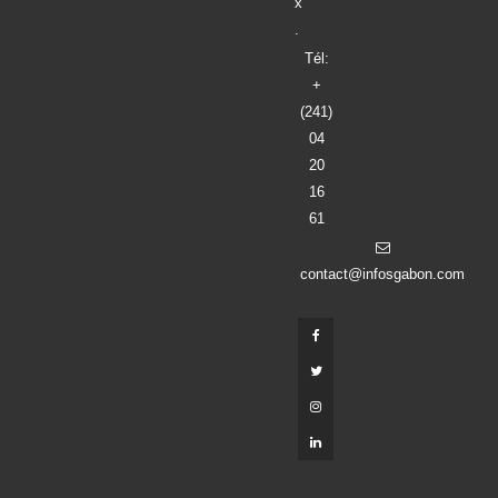
x
.
Tél:
+
(241)
04
20
16
61
contact@infosgabon.com