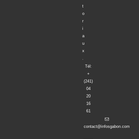
t
o
r
i
a
u
x
.
Tél:
+
(241)
04
20
16
61
contact@infosgabon.com