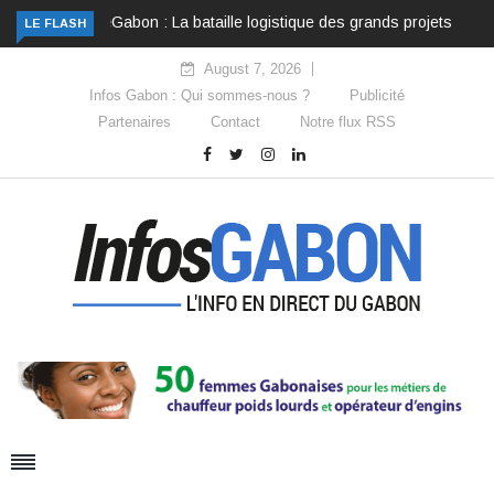
Gabon : La bataille logistique des grands projets
LE FLASH
August 7, 2026
Infos Gabon : Qui sommes-nous ?
Publicité
Partenaires
Contact
Notre flux RSS