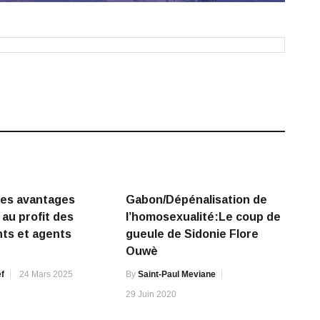
Des avantages
Gabon/Dépénalisation de
au profit des
l’homosexualité:Le coup de
ts et agents
gueule de Sidonie Flore
Ouwè
f
24 Mars 2025
By
Saint-Paul Meviane
29 Juin 2020