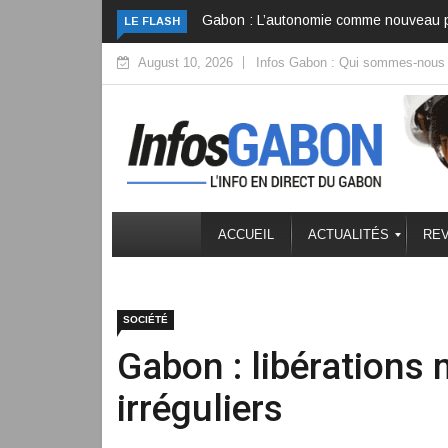
autonomie comme nouveau pacte
Gabon – Monaco : Le pari vert
LE FLASH
August 10, 2026
Infos Gabon : Qui sommes-nous
ACCUEIL
ACTUALITÉS
REV
SOCIÉTÉ
Gabon : libérations
irréguliers