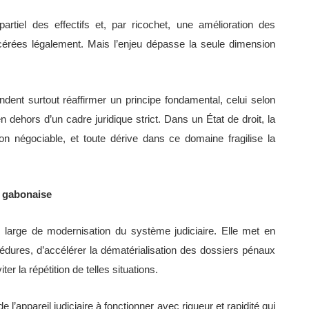
partiel des effectifs et, par ricochet, une amélioration des
cérées légalement. Mais l’enjeu dépasse la seule dimension
ndent surtout réaffirmer un principe fondamental, celui selon
n dehors d’un cadre juridique strict. Dans un État de droit, la
non négociable, et toute dérive dans ce domaine fragilise la
ce gabonaise
us large de modernisation du système judiciaire. Elle met en
cédures, d’accélérer la dématérialisation des dossiers pénaux
ter la répétition de telles situations.
e l’appareil judiciaire à fonctionner avec rigueur et rapidité qui