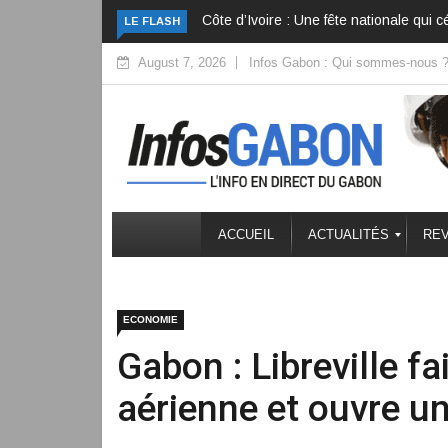
Côte d’Ivoire : Ouattara veut bâtir plu
LE FLASH
August 7, 2026
Infos Gabon : Qui sommes-nous 
ACCUEIL
ACTUALITÉS
REV
ECONOMIE
Gabon : Libreville fa
aérienne et ouvre u