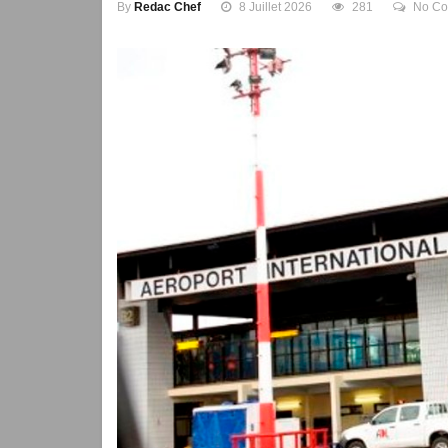
By
Redac Chef
8 Juillet 2026
281
No C