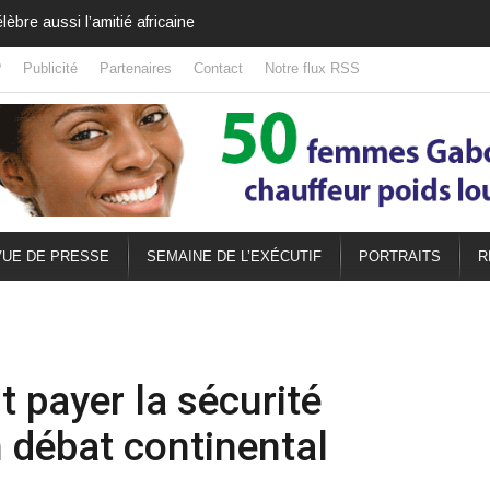
s grand et gouverner plus juste
?
Publicité
Partenaires
Contact
Notre flux RSS
UE DE PRESSE
SEMAINE DE L’EXÉCUTIF
PORTRAITS
R
it payer la sécurité
n débat continental