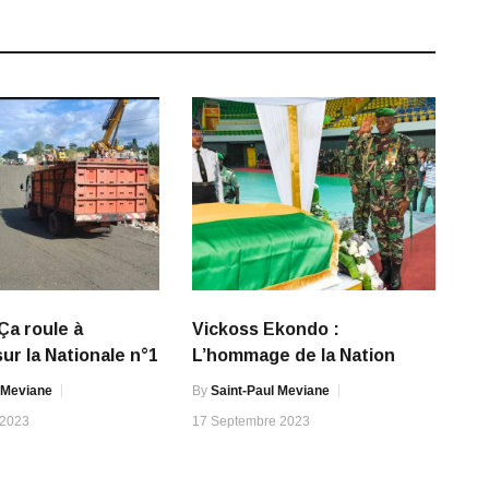
Ça roule à
Vickoss Ekondo :
ur la Nationale n°1
L’hommage de la Nation
 Meviane
By
Saint-Paul Meviane
 2023
17 Septembre 2023