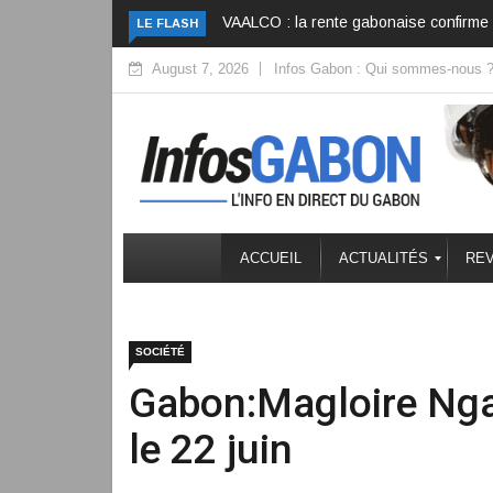
Gabon : La bataille logistique des gran
LE FLASH
August 7, 2026
Infos Gabon : Qui sommes-nous 
ACCUEIL
ACTUALITÉS
REV
SOCIÉTÉ
Gabon:Magloire Nga
le 22 juin