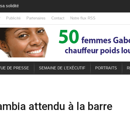
ds projets
?
Publicité
Partenaires
Contact
Notre flux RSS
UE DE PRESSE
SEMAINE DE L’EXÉCUTIF
PORTRAITS
R
mbia attendu à la barre