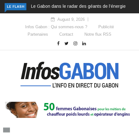
Le Gabon dans le radar des géants de l’énergie
LE FLASH
August 9, 2026
Infos Gabon : Qui sommes-nous ?
Publicité
Partenaires
Contact
Notre flux RSS