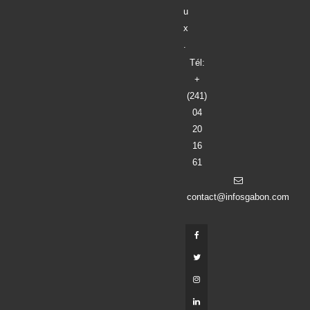
u
x
.
Tél:
+
(241)
04
20
16
61
contact@infosgabon.com