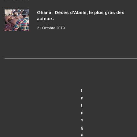
Ghana : Décès d’Abélé, le plus gros des
acteurs
21 Octobre 2019
I
n
f
o
s
g
a