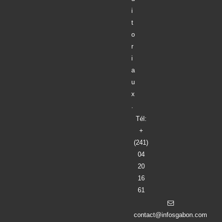
i
t
o
r
i
a
u
x
.
Tél:
+
(241)
04
20
16
61
contact@infosgabon.com