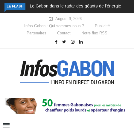
Le Gabon dans le radar des géants de l’énergie
LE FLASH
August 9, 2026
Infos Gabon : Qui sommes-nous ?
Publicité
Partenaires
Contact
Notre flux RSS