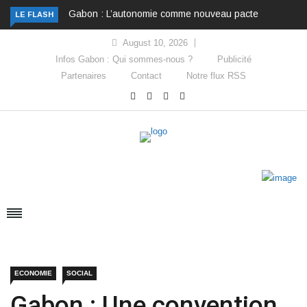
Gabon : L’autonomie comme nouveau pacte
LE FLASH
August 10, 2026
Infos Gabon : Qui sommes-nous ?
Publicité
Partenaires
Contact
Notre flux RSS
ECONOMIE
SOCIAL
Gabon : Une convention