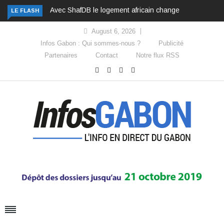
Avec ShafDB le logement africain change d’échelle
LE FLASH
August 6, 2026
Infos Gabon : Qui sommes-nous ?
Publicité
Partenaires
Contact
Notre flux RSS