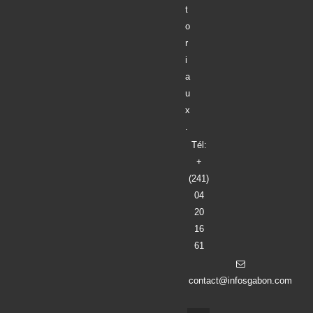
t
o
r
i
a
u
x
.
Tél:
+
(241)
04
20
16
61
contact@infosgabon.com