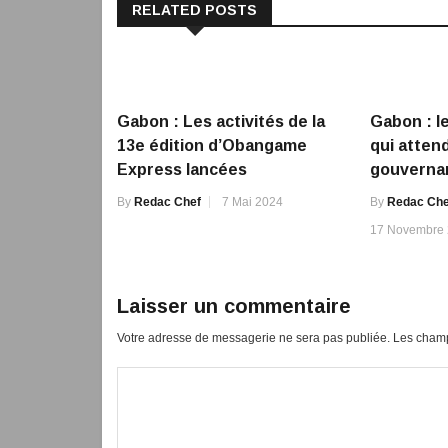
RELATED POSTS
Gabon : Les activités de la
Gabon : le
13e édition d’Obangame
qui atten
Express lancées
gouverna
By
Redac Chef
7 Mai 2024
By
Redac Che
17 Novembre
Laisser un commentaire
Votre adresse de messagerie ne sera pas publiée.
Les champ