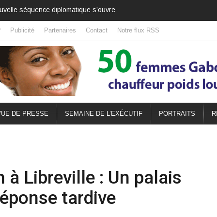
sa solidité
?
Publicité
Partenaires
Contact
Notre flux RSS
UE DE PRESSE
SEMAINE DE L’EXÉCUTIF
PORTRAITS
R
à Libreville : Un palais
réponse tardive