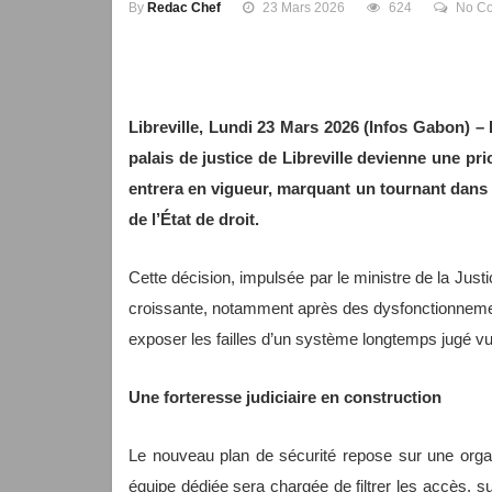
By
Redac Chef
23 Mars 2026
624
No C
Libreville, Lundi 23 Mars 2026 (Infos Gabon) – I
palais de justice de Libreville devienne une prio
entrera en vigueur, marquant un tournant dans la
de l’État de droit.
Cette décision, impulsée par le ministre de la Just
croissante, notamment après des dysfonctionnements 
exposer les failles d’un système longtemps jugé vu
Une forteresse judiciaire en construction
Le nouveau plan de sécurité repose sur une organis
équipe dédiée sera chargée de filtrer les accès, s