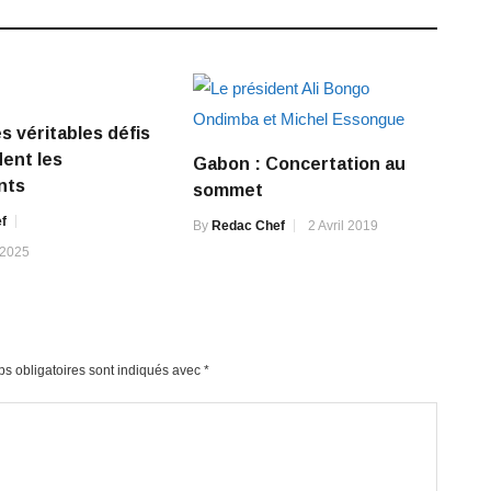
s véritables défis
dent les
Gabon : Concertation au
nts
sommet
f
By
Redac Chef
2 Avril 2019
 2025
s obligatoires sont indiqués avec
*