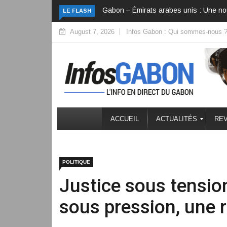
e séquence diplomatique s’ouvre
VAALCO : la rente gabonaise confirme 
LE FLASH
August 7, 2026
Infos Gabon : Qui sommes-nous 
ACCUEIL
ACTUALITÉS
REV
POLITIQUE
Justice sous tension 
sous pression, une 