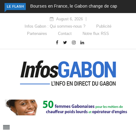
Bourses en France, le Gabon change de cap
LE FLASH
August 6, 2026
Infos Gabon : Qui sommes-nous ?
Publicité
Partenaires
Contact
Notre flux RSS