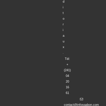
d
i
t
o
r
i
a
u
x
.
Tél:
+
(241)
04
20
16
61
contact@infosgabon.com