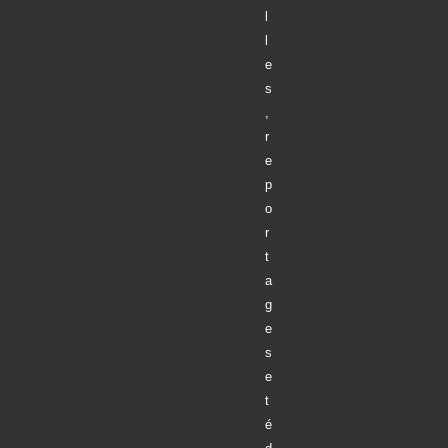
l
l
e
s
,
r
e
p
o
r
t
a
g
e
s
e
t
é