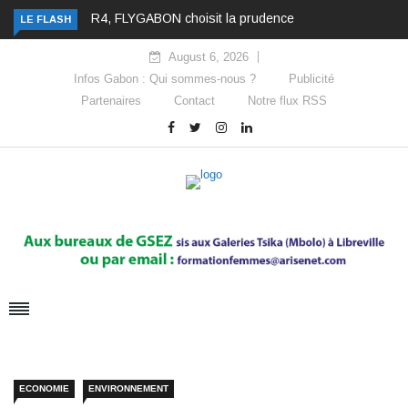
R4, FLYGABON choisit la prudence
LE FLASH
August 6, 2026
Infos Gabon : Qui sommes-nous ?
Publicité
Partenaires
Contact
Notre flux RSS
ECONOMIE
ENVIRONNEMENT