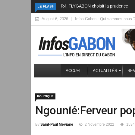
R4, FLYGABON choisit la prudence
Bourses en France, le
LE FLASH
change de cap
August 6, 2026
Infos Gabon : Qui sommes-nous 
ACCUEIL
ACTUALITÉS
REV
POLITIQUE
Ngounié:Ferveur pop
By
Saint-Paul Meviane
2 Novembre 2022
1534