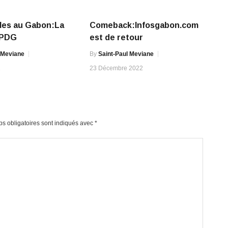
les au Gabon:La
Comeback:Infosgabon.com
 PDG
est de retour
 Meviane
By
Saint-Paul Meviane
1
23 Décembre 2022
s obligatoires sont indiqués avec
*