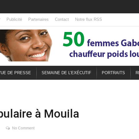
 Gabon
?
Publicité
Partenaires
Contact
Notre flux RSS
UE DE PRESSE
SEMAINE DE L’EXÉCUTIF
PORTRAITS
R
ulaire à Mouila
No Comment