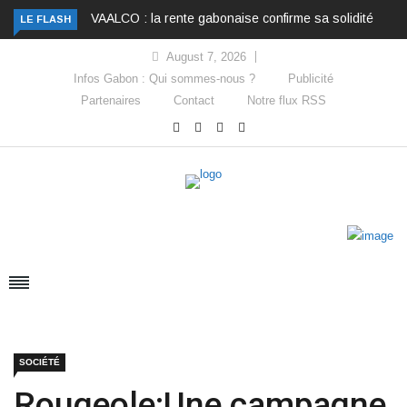
VAALCO : la rente gabonaise confirme sa solidité
LE FLASH
August 7, 2026
Infos Gabon : Qui sommes-nous ?
Publicité
Partenaires
Contact
Notre flux RSS
SOCIÉTÉ
Rougeole:Une campagne