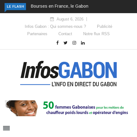
Bourses en France, le Gabon change de cap
LE FLASH
August 6, 2026
Infos Gabon : Qui sommes-nous ?
Publicité
Partenaires
Contact
Notre flux RSS