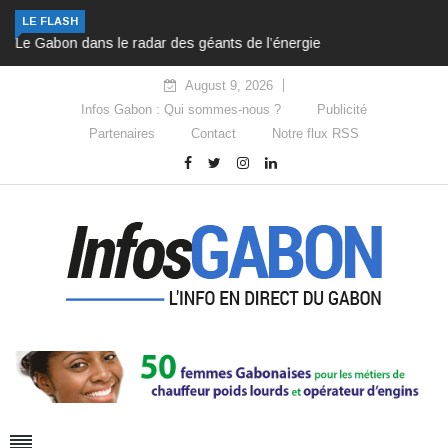
Le Gabon dans le radar des géants de l’énergie
LE FLASH
August 9, 2026
Infos Gabon : Qui sommes-nous ?
Publicité
Partenaires
Contact
Notre flux RSS