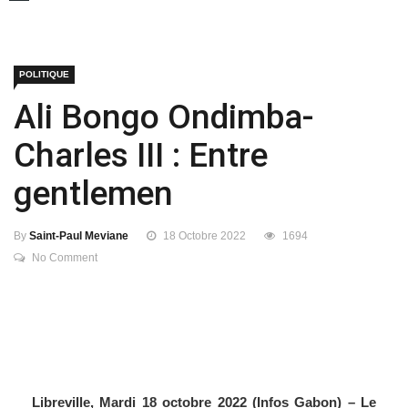
POLITIQUE
Ali Bongo Ondimba-
Charles III : Entre
gentlemen
By
Saint-Paul Meviane
18 Octobre 2022
1694
No Comment
Libreville, Mardi 18 octobre 2022 (Infos Gabon) – Le
président gabonais s’est entretenu hier avec le roi de