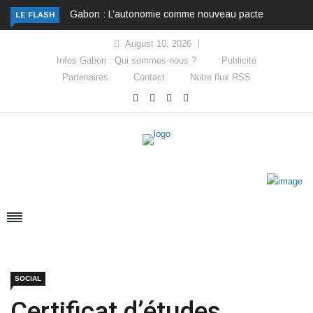
Gabon : L’autonomie comme nouveau pacte
LE FLASH
August 10, 2026
Infos Gabon : Qui sommes-nous ?
Publicité
Partenaires
Contact
Notre flux RSS
SOCIAL
Certificat d’études