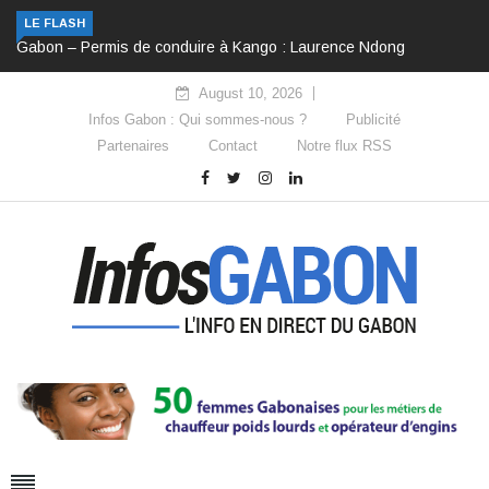
LE FLASH
Gabon – Permis de conduire à Kango : Laurence Ndong passe
de la promesse à l’action
August 10, 2026
Infos Gabon : Qui sommes-nous ?
Publicité
Partenaires
Contact
Notre flux RSS