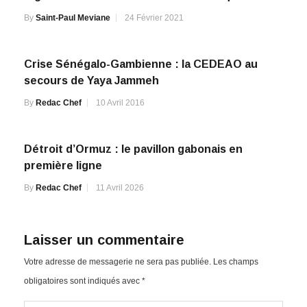
Niger:Mohamed Bazoum déclaré vainqueur
By
Saint-Paul Meviane
24 Février 2021
Crise Sénégalo-Gambienne : la CEDEAO au
secours de Yaya Jammeh
By
Redac Chef
10 Avril 2016
Détroit d’Ormuz : le pavillon gabonais en
première ligne
By
Redac Chef
11 Avril 2026
Laisser un commentaire
Votre adresse de messagerie ne sera pas publiée.
Les champs
obligatoires sont indiqués avec
*