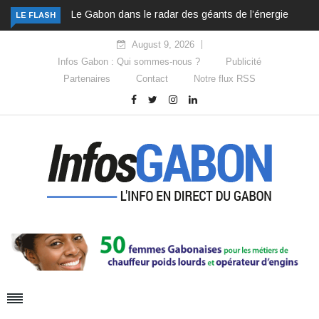
Le Gabon dans le radar des géants de l’énergie
LE FLASH
August 9, 2026
Infos Gabon : Qui sommes-nous ?
Publicité
Partenaires
Contact
Notre flux RSS