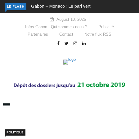
Gabon – Monaco : Le pari vert
LE FLASH
August 10, 2026
Infos Gabon : Qui sommes-nous ?
Publicité
Partenaires
Contact
Notre flux RSS
POLITIQUE