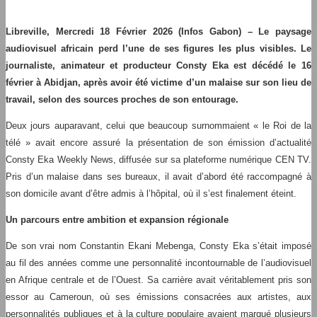
Libreville, Mercredi 18 Février 2026 (Infos Gabon) – Le paysage
audiovisuel africain perd l’une de ses figures les plus visibles. Le
journaliste, animateur et producteur Consty Eka est décédé le 16
février à Abidjan, après avoir été victime d’un malaise sur son lieu de
travail, selon des sources proches de son entourage.
Deux jours auparavant, celui que beaucoup surnommaient « le Roi de la
télé » avait encore assuré la présentation de son émission d’actualité
Consty Eka Weekly News, diffusée sur sa plateforme numérique CEN TV.
Pris d’un malaise dans ses bureaux, il avait d’abord été raccompagné à
son domicile avant d’être admis à l’hôpital, où il s’est finalement éteint.
Un parcours entre ambition et expansion régionale
De son vrai nom Constantin Ekani Mebenga, Consty Eka s’était imposé
au fil des années comme une personnalité incontournable de l’audiovisuel
en Afrique centrale et de l’Ouest. Sa carrière avait véritablement pris son
essor au Cameroun, où ses émissions consacrées aux artistes, aux
personnalités publiques et à la culture populaire avaient marqué plusieurs