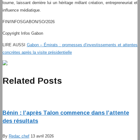
tourne, laissant derrière lui un héritage mêlant création, entrepreneuriat et
influence médiatique.
FIN/INFOSGABON/SO/2026
Copyright Infos Gabon
LIRE AUSSI
Gabon – Émirats : promesses d’investissements et attentes
concrètes après la visite présidentielle
Related Posts
Bénin : l’après Talon commence dans l’attente
des résultats
By
Redac chef
13 avril 2026