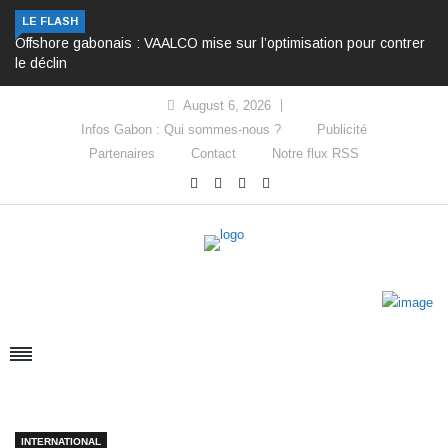
LE FLASH
Offshore gabonais : VAALCO mise sur l’optimisation pour contrer
le déclin
August 6, 2026
Infos Gabon : Qui sommes-nous ?
Publicité
Partenaires
Contact
Notre flux RSS
INTERNATIONAL