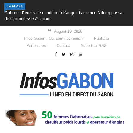
LE FLASH
Gabon – Permis de conduire à Kango : Laurence Ndong passe
de la promesse à l’action
August 10, 2026
Infos Gabon : Qui sommes-nous ?
Publicité
Partenaires
Contact
Notre flux RSS