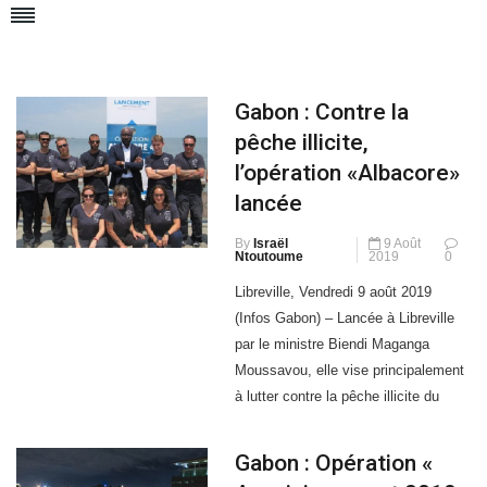
Gabon : Contre la
pêche illicite,
l’opération «Albacore»
lancée
By
Israël
9 Août
Ntoutoume
2019
0
Libreville, Vendredi 9 août 2019
(Infos Gabon) – Lancée à Libreville
par le ministre Biendi Maganga
Moussavou, elle vise principalement
à lutter contre la pêche illicite du
Thon. Quatrième du genre,
« Albacore » qui est une opération de
Gabon : Opération «
contrôle et de surveillance du vaste
Assainissement 2019
espace maritime gabonais (213 000
» dans trois
km2) se donne pour objectif de lutter