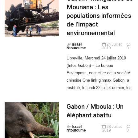
populations informées
l’Environnement chargé du plan
de l’impact
Climat, Lee White, confortent […]
environnemental
By
Israël
24 Juillet
Ntoutoume
2019
0
Libreville, Mercredi 24 juillet 2019
(Infos Gabon) – Le bureau
Enviropass, conseiller de la société
chinoise One link ginmax Gabon, a
restitué, le lundi 22 juillet dernier, les
résultats de l’étude d’impact
environnemental aux populations de
Gabon / Mboula : Un
Mounana. Les populations de
éléphant abattu
Mounana, dans la province du Haut-
Ogooué (Sud-Est) ont plus de détails
By
Israël
23 Juillet
Ntoutoume
2019
0
sur l’impact environnemental de
Libreville, Mardi 23 juillet 2019 (Infos
Gabon) – Le conflit hommes-animaux