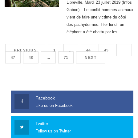
vient de faire une victime du côté
des pachydermes. Hier lundi, un
éléphant a été abattu par les
populations du quartier Mboula.
Précisément dans le deuxième
PREVIOUS
1
…
44
45
46
arrondissement de la commune de
47
48
…
71
NEXT
Makokou, dans la province de
l’Ogooué-Ivindo (Nord Est), les
populations ont mis fin […]
Facebook
Like us on Facebook
Twitter
Follow us on Twitter