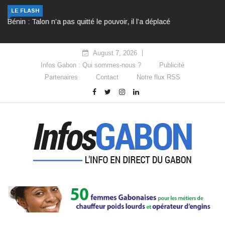
Bénin : Talon n’a pas quitté le pouvoir, il l’a déplacé
LE FLASH
August 7, 2026
Infos Gabon : Qui sommes-nous ?
Publicité
Partenaires
Contact
Notre flux RSS