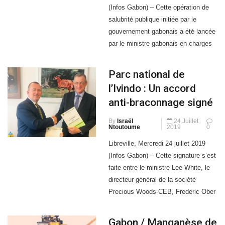
gouvernement gabonais a été lancée
par le ministre gabonais en charges
Travaux publics et des
Infrastructures, Arnaud Calixte
Parc national de
Engandji Alandji, le jeudi 1er août
l’Ivindo : Un accord
dernier à Libreville. L’opération
anti-braconnage signé
dénommée «Assainissement 2019»
vise à débarrasser les différents
By
Israël
24 Juillet
Ntoutoume
2019
0
bassins
Libreville, Mercredi 24 juillet 2019
(Infos Gabon) – Cette signature s’est
faite entre le ministre Lee White, le
directeur général de la société
Precious Woods-CEB, Frederic Ober
et le directeur exécutif de l’ONG
Conservation Justice, Luc Mathot.
Gabon / Manganèse de
Les différentes actions du ministre
Mounana : Les
de la Forêt, de la Mer, de