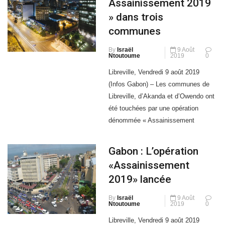
communes
[…]
By
Israël
9 Août
Ntoutoume
2019
0
Libreville, Vendredi 9 août 2019
(Infos Gabon) – Les communes de
Libreville, d’Akanda et d’Owendo ont
été touchées par une opération
dénommée « Assainissement
2019 ». Autrement dit, une action
pour des communes plus propres.
Gabon : L’opération
Les méfaits de l’insalubrité sont
«Assainissement
connus et néfastes. Le
2019» lancée
gouvernement, dans sa mission
d’assurer le bien-être de la population
By
Israël
9 Août
Ntoutoume
2019
0
en vaillant […]
Libreville, Vendredi 9 août 2019
(Infos Gabon) – Cette opération de
salubrité publique initiée par le